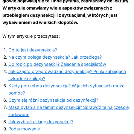
głowie pojawiają się te i inne pytania, zapraszamy do lektury.
W artykule omawiamy wiele aspektów związanych z
przebiegiem dezynsekcji i z sytuacjami, w których jest
wybawieniem od wielkich kłopotów.
W tym artykule przeczytasz:
Co to jest dezynsekcja?
Na czym polega dezynsekcja? Jak przebiega?
Co robić po dezynsekcji? Zalecenia specjalistów
Jak często przeprowadzać dezynsekcję? Po ilu zabiegach
szkodniki znikają?
Kiedy potrzebna dezynsekcja? W jakich sytuacjach może
pomóc?
Czym się różni dezynsekcja od dezynfekcji?
Masz pytania na temat dezynsekcji? Sprawdź te najczęściej
zadawane
Jak wybrać usługę dezynsekcji?
Podsumowanie