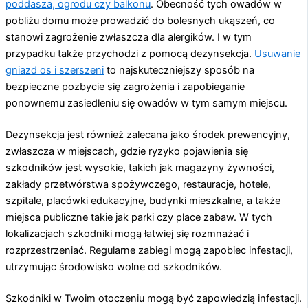
poddasza, ogrodu czy balkonu
. Obecność tych owadów w
pobliżu domu może prowadzić do bolesnych ukąszeń, co
stanowi zagrożenie zwłaszcza dla alergików. I w tym
przypadku także przychodzi z pomocą dezynsekcja.
Usuwanie
gniazd os i szerszeni
to najskuteczniejszy sposób na
bezpieczne pozbycie się zagrożenia i zapobieganie
ponownemu zasiedleniu się owadów w tym samym miejscu.
Dezynsekcja jest również zalecana jako środek prewencyjny,
zwłaszcza w miejscach, gdzie ryzyko pojawienia się
szkodników jest wysokie, takich jak magazyny żywności,
zakłady przetwórstwa spożywczego, restauracje, hotele,
szpitale, placówki edukacyjne, budynki mieszkalne, a także
miejsca publiczne takie jak parki czy place zabaw. W tych
lokalizacjach szkodniki mogą łatwiej się rozmnażać i
rozprzestrzeniać. Regularne zabiegi mogą zapobiec infestacji,
utrzymując środowisko wolne od szkodników.
Szkodniki w Twoim otoczeniu mogą być zapowiedzią infestacji.