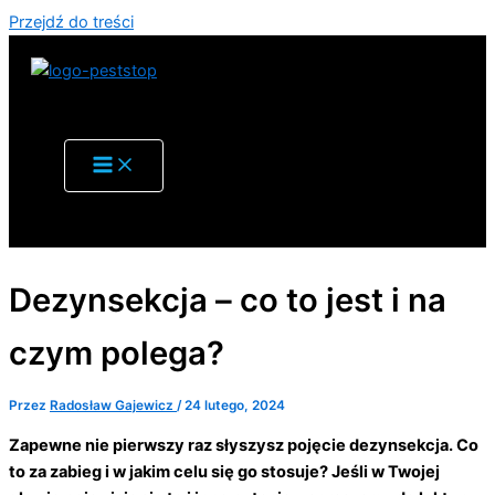
Przejdź do treści
Dezynsekcja – co to jest i na
czym polega?
Przez
Radosław Gajewicz
/
24 lutego, 2024
Zapewne nie pierwszy raz słyszysz pojęcie dezynsekcja. Co
to za zabieg i w jakim celu się go stosuje? Jeśli w Twojej