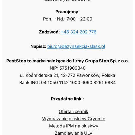
Pracujemy:
Pon. – Nd.: 7:00 - 22:00
Zadzwoń:
+48 324 202 776
Napisz:
biuro@dezynsekcja-slask.pl
PestStop to marka należąca do firmy Grupa Stop Sp. z o.o.
NIP: 5751909340
ul. Kośmiderska 21, 42-772 Pawonków, Polska
Bank ING: 04 1050 1142 1000 0090 8291 6884
Przydatne linki:
Oferta i cennik
Wymrażanie pluskiew Cryonite
Metoda IPM na pluskwy
Zamgławianie ULV