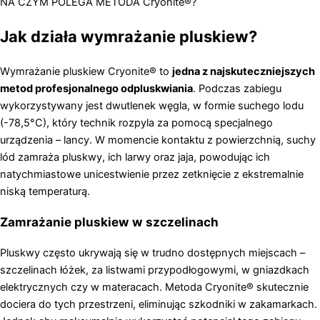
NA CZYM POLEGA METODA Cryonite®?
Jak działa wymrażanie pluskiew?
Wymrażanie pluskiew Cryonite® to
jedna z najskuteczniejszych
metod profesjonalnego odpluskwiania
. Podczas zabiegu
wykorzystywany jest dwutlenek węgla, w formie suchego lodu
(-78,5°C), który technik rozpyla za pomocą specjalnego
urządzenia – lancy. W momencie kontaktu z powierzchnią, suchy
lód zamraża pluskwy, ich larwy oraz jaja, powodując ich
natychmiastowe unicestwienie przez zetknięcie z ekstremalnie
niską temperaturą.
Zamrażanie pluskiew w szczelinach
Pluskwy często ukrywają się w trudno dostępnych miejscach –
szczelinach łóżek, za listwami przypodłogowymi, w gniazdkach
elektrycznych czy w materacach. Metoda Cryonite® skutecznie
dociera do tych przestrzeni, eliminując szkodniki w zakamarkach.