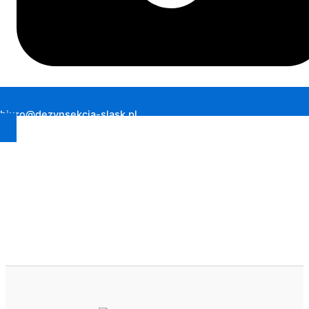
biuro@dezynsekcja-slask.pl