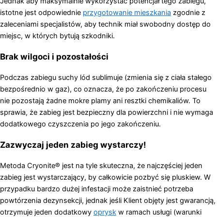
Jednak aby maksymalnie wykorzystać potencjał tego zabiegu,
istotne jest odpowiednie
przygotowanie mieszkania
zgodnie z
zaleceniami specjalistów, aby technik miał swobodny dostęp do
miejsc, w których bytują szkodniki.
Brak wilgoci i pozostałości
Podczas zabiegu suchy lód sublimuje (zmienia się z ciała stałego
bezpośrednio w gaz), co oznacza, że po zakończeniu procesu
nie pozostają żadne mokre plamy ani resztki chemikaliów. To
sprawia, że zabieg jest bezpieczny dla powierzchni i nie wymaga
dodatkowego czyszczenia po jego zakończeniu.
Zazwyczaj jeden zabieg wystarczy!
Metoda Cryonite® jest na tyle skuteczna, że najczęściej jeden
zabieg jest wystarczający, by całkowicie pozbyć się pluskiew. W
przypadku bardzo dużej infestacji może zaistnieć potrzeba
powtórzenia dezynsekcji, jednak jeśli Klient objęty jest gwarancją,
otrzymuje jeden dodatkowy
oprysk
w ramach usługi (warunki