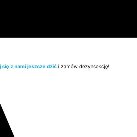
 się z nami jeszcze dziś
i zamów dezynsekcję!