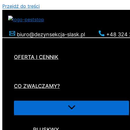
Przejdź do treści
biuro@dezynsekcja-slask.pl
+48 324 
OFERTA I CENNIK
CO ZWALCZAMY?
PLUSKWY