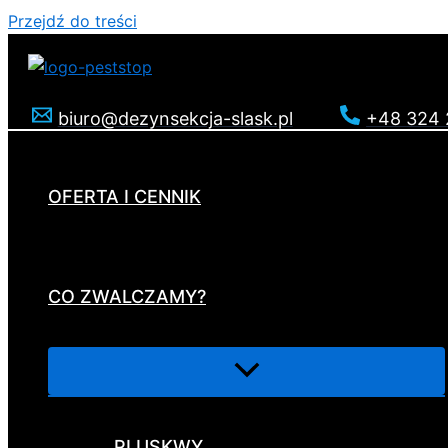
Przejdź do treści
biuro@dezynsekcja-slask.pl
+48 324 
OFERTA I CENNIK
CO ZWALCZAMY?
PLUSKWY