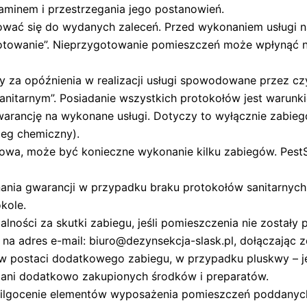
laminem i przestrzegania jego postanowień.
sować się do wydanych zaleceń. Przed wykonaniem usługi 
ygotowanie”. Nieprzygotowanie pomieszczeń może wpłynąć
ny za opóźnienia w realizacji usługi spowodowane przez czy
nitarnym”. Posiadanie wszystkich protokołów jest warunki
gwarancję na wykonane usługi. Dotyczy to wyłącznie zab
ieg chemiczny).
wa, może być konieczne wykonanie kilku zabiegów. PestSt
ania gwarancji w przypadku braku protokołów sanitarnyc
kole.
alności za skutki zabiegu, jeśli pomieszczenia nie zostały
ę na adres e-mail: biuro@dezynsekcja-slask.pl, dołączając 
w postaci dodatkowego zabiegu, w przypadku pluskwy – j
i ani dodatkowo zakupionych środków i preparatów.
awilgocenie elementów wyposażenia pomieszczeń poddanych