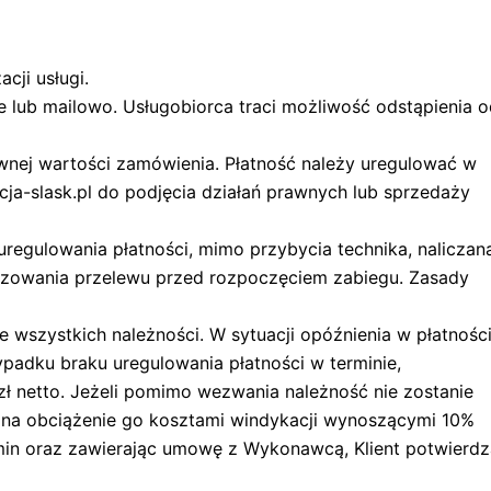
cji usługi.
 lub mailowo. Usługobiorca traci możliwość odstąpienia o
ównej wartości zamówienia. Płatność należy uregulować w
ja-slask.pl do podjęcia działań prawnych lub sprzedaży
egulowania płatności, mimo przybycia technika, naliczan
lizowania przelewu przed rozpoczęciem zabiegu. Zasady
 wszystkich należności. W sytuacji opóźnienia w płatnośc
adku braku uregulowania płatności w terminie,
 netto. Jeżeli pomimo wezwania należność nie zostanie
ę na obciążenie go kosztami windykacji wynoszącymi 10%
lamin oraz zawierając umowę z Wykonawcą, Klient potwierd