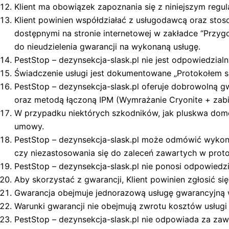
Klient ma obowiązek zapoznania się z niniejszym regu
Klient powinien współdziałać z usługodawcą oraz sto
dostępnymi na stronie internetowej w zakładce “Prz
do nieudzielenia gwarancji na wykonaną usługę.
PestStop – dezynsekcja-slask.pl nie jest odpowiedzial
Świadczenie usługi jest dokumentowane „Protokołem sa
PestStop – dezynsekcja-slask.pl oferuje dobrowolną 
oraz metodą łączoną IPM (Wymrażanie Cryonite + zab
W przypadku niektórych szkodników, jak pluskwa domo
umowy.
PestStop – dezynsekcja-slask.pl może odmówić wykon
czy niezastosowania się do zaleceń zawartych w proto
PestStop – dezynsekcja-slask.pl nie ponosi odpowiedzi
Aby skorzystać z gwarancji, Klient powinien zgłosić si
Gwarancja obejmuje jednorazową usługę gwarancyjną 
Warunki gwarancji nie obejmują zwrotu kosztów usług
PestStop – dezynsekcja-slask.pl nie odpowiada za z