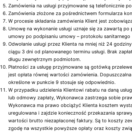
Zamówienia na usługi przyjmowane są telefonicznie 
Zamówienia złożone za pośrednictwem formularza kont
W procesie składania zamówienia Klient jest zobowiąza
Umowę na wykonanie usługi uznaje się za zawartą po p
umowy po podpisaniu umowy – protokołu sanitarnego l
Odwołanie usługi przez Klienta na mniej niż 24 godzi
ciągu 3 dni od planowanego terminu usługi. Brak zapł
długu zewnętrznym podmiotom.
Płatności za usługę przyjmowane są gotówką przelewe
jest opłata równej wartości zamówienia. Dopuszczaln
określone w punkcie 9 stosuje się odpowiednio.
W przypadku udzielenia Klientowi rabatu na daną usłu
lub odmowy zapłaty, Wykonawca zastrzega sobie prawo
Wykonawca ma prawo obciążyć Klienta kosztem wystaw
uregulowana i zajdzie konieczność przekazania spraw
wartości brutto niezapłaconej faktury. Są to koszty z
zgodę na wszystkie powyższe opłaty oraz koszty zwi