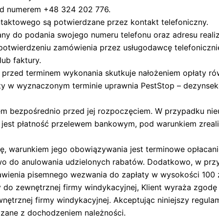
pod numerem +48 324 202 776.
aktowego są potwierdzane przez kontakt telefoniczny.
ny do podania swojego numeru telefonu oraz adresu realiza
otwierdzeniu zamówienia przez usługodawcę telefonicznie
ub faktury.
ny przed terminem wykonania skutkuje nałożeniem opłaty r
aty w wyznaczonym terminie uprawnia PestStop – dezynsekc
m bezpośrednio przed jej rozpoczęciem. W przypadku nieur
a jest płatność przelewem bankowym, pod warunkiem zrea
gę, warunkiem jego obowiązywania jest terminowe opłacanie
 do anulowania udzielonych rabatów. Dodatkowo, w przyp
ienia pisemnego wezwania do zapłaty w wysokości 100 zł
y do zewnętrznej firmy windykacyjnej, Klient wyraża zgod
ewnętrznej firmy windykacyjnej. Akceptując niniejszy regu
ązane z dochodzeniem należności.