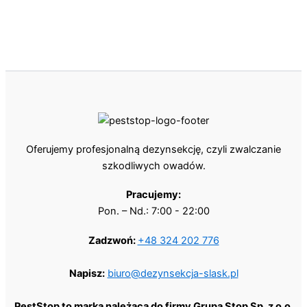
Oferujemy profesjonalną dezynsekcję, czyli zwalczanie
szkodliwych owadów.
Pracujemy:
Pon. – Nd.: 7:00 - 22:00
Zadzwoń:
+48 324 202 776
Napisz:
biuro@dezynsekcja-slask.pl
PestStop to marka należąca do firmy Grupa Stop Sp. z o.o.